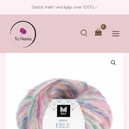
Hopp
Gratis frakt ved kjøp over 1000,-
rett
til
innholdet
Søk
Main
Menu