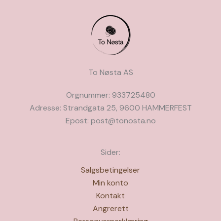
Alternativene
kan
velges
på
produktsiden
To Nøsta AS
Orgnummer: 933725480
Adresse: Strandgata 25, 9600 HAMMERFEST
Epost: post@tonosta.no
Sider:
Salgsbetingelser
Min konto
Kontakt
Angrerett