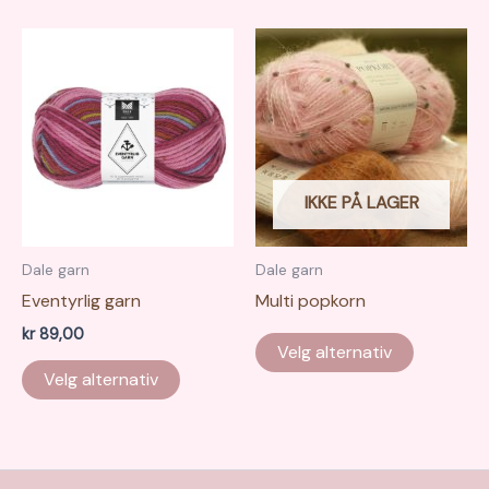
flere
varianter.
Alternativene
kan
velges
på
produktsiden
IKKE PÅ LAGER
Dale garn
Dale garn
Eventyrlig garn
Multi popkorn
kr
89,00
Velg alternativ
Dette
Velg alternativ
produktet
har
flere
varianter.