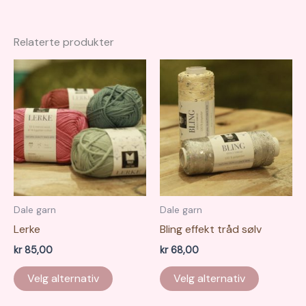
Relaterte produkter
Dale garn
Dale garn
Lerke
Bling effekt tråd sølv
kr
85,00
kr
68,00
Dette
Velg alternativ
Velg alternativ
produktet
har