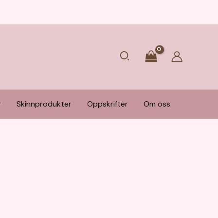
Søk
r
Skinnprodukter
Oppskrifter
Om oss