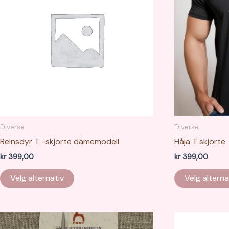
Diverse
Diverse
Reinsdyr T -skjorte damemodell
Håja T skjorte
kr
399,00
kr
399,00
Dette
Velg alternativ
Velg alterna
produktet
har
flere
varianter.