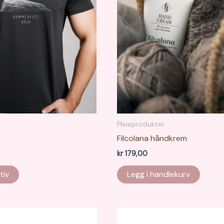
Pleieprodukter
Filcolana håndkrem
kr
179,00
Dette
tiv
Legg i handlekurv
produktet
har
flere
varianter.