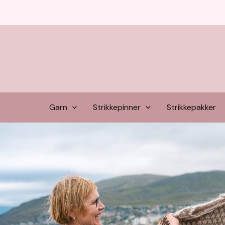
Hopp
rett
til
innholdet
Garn
Strikkepinner
Strikkepakker