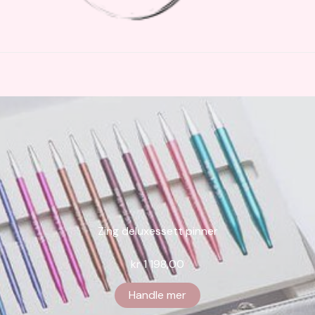
Zing deluxessett pinner
kr
1 198,00
Handle mer