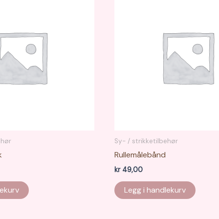
Alternativene
kan
velges
på
produktsiden
ehør
Sy- / strikketilbehør
k
Rullemålebånd
kr
49,00
lekurv
Legg i handlekurv