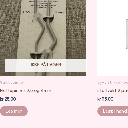
Alternativene
kan
velges
på
produktsiden
IKKE PÅ LAGER
Strikkepinner
Sy- / strikketilb
Flettepinner 2,5 og 4mm
stoffvekt 2 pa
kr
25,00
kr
115,00
Les mer
Legg i hand