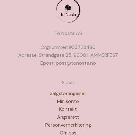
på
på
produktsiden
produkts
To Nøsta AS
Orgnummer: 933725480
Adresse: Strandgata 25, 9600 HAMMERFEST
Epost: post@tonosta.no
Sider:
Salgsbetingelser
Min konto
Kontakt
Angrerett
Personvernerklæring
Om oss