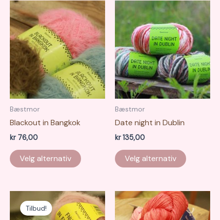
Bæstmor
Bæstmor
Blackout in Bangkok
Date night in Dublin
kr
76,00
kr
135,00
Dette
Dette
Velg alternativ
Velg alternativ
produktet
produkte
har
har
flere
flere
varianter.
varianter.
Tilbud!
Alternativene
Alternati