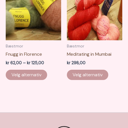
kan
kan
velges
velges
på
på
produktsiden
produkts
Bæstmor
Bæstmor
Fnugg in Florence
Meditating in Mumbai
Prisområde:
kr
62,00
–
kr
125,00
kr
298,00
kr 62,00
Dette
Dette
til
Velg alternativ
Velg alternativ
produktet
produkte
kr 125,00
har
har
flere
flere
varianter.
varianter.
Alternativene
Alternati
kan
kan
velges
velges