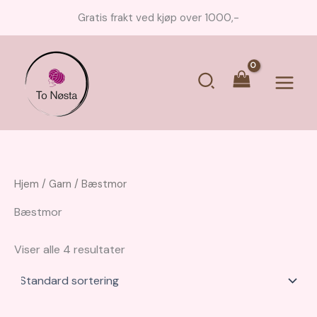
Hopp
Gratis frakt ved kjøp over 1000,-
rett
til
innholdet
Søk
Main
Menu
Hjem
/
Garn
/ Bæstmor
Bæstmor
Viser alle 4 resultater