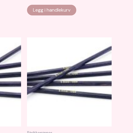
Legg i handlekurv
Strikkepinner