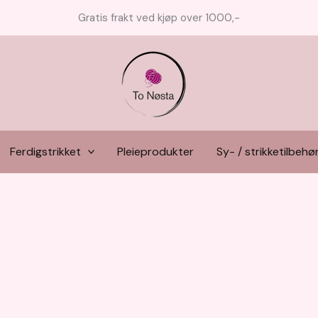
Gratis frakt ved kjøp over 1000,-
Ferdigstrikket
Pleieprodukter
Sy- / strikketilbehø