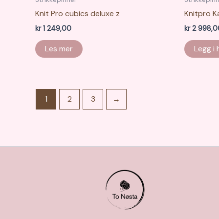
Knit Pro cubics deluxe z
Knitpro K
kr
1 249,00
kr
2 998,0
Les mer
Legg i
1
2
3
→