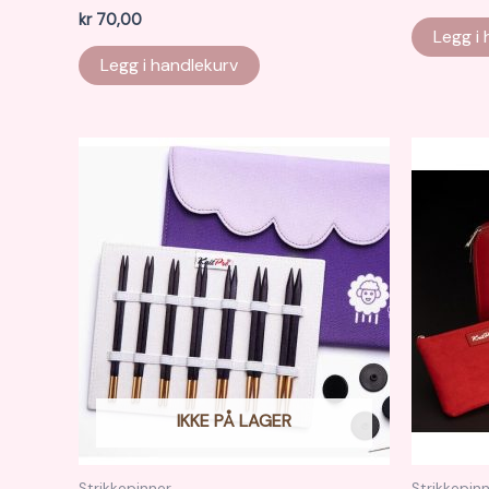
kr
70,00
Legg i
Legg i handlekurv
IKKE PÅ LAGER
Strikkepinner
Strikkepin