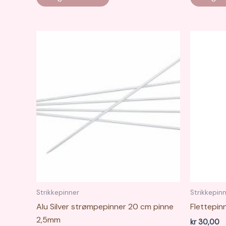
produktet
kr 145,00
har
flere
varianter.
Alternativene
kan
velges
på
produktsiden
Strikkepinner
Strikkepin
Alu Silver strømpepinner 20 cm pinne
Flettepin
2,5mm
kr
30,00