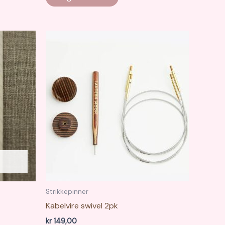
produktet
har
flere
varianter.
Alternativene
kan
velges
på
produktsiden
Strikkepinner
Kabelvire swivel 2pk
kr
149,00