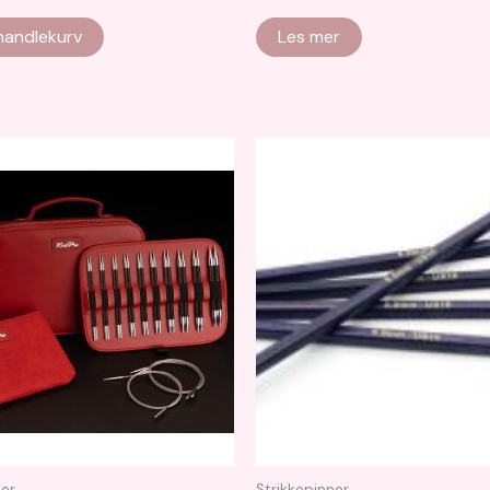
 handlekurv
Les mer
ner
Strikkepinner