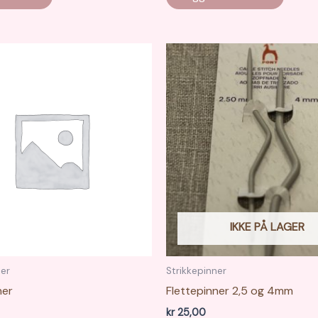
produktet
kr 115,00
har
flere
varianter.
Alternativene
kan
velges
på
produktsiden
IKKE PÅ LAGER
ner
Strikkepinner
ner
Flettepinner 2,5 og 4mm
kr
25,00