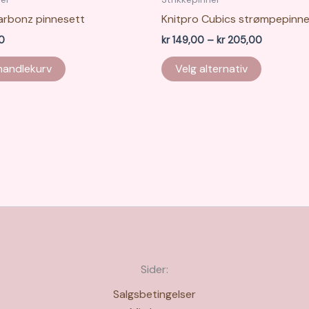
arbonz pinnesett
Knitpro Cubics strømpepinn
Prisområd
0
kr
149,00
–
kr
205,00
kr 149,00
Dette
til
 handlekurv
Velg alternativ
produkte
kr 205,00
har
flere
varianter.
Alternati
kan
velges
på
produkts
Sider:
Salgsbetingelser