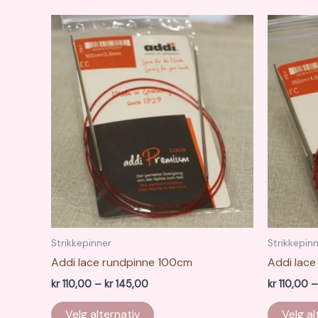
Strikkepinner
Strikkepin
Addi lace rundpinne 100cm
Addi lac
Prisområde:
kr
110,00
–
kr
145,00
kr
110,00
–
kr 110,00
Dette
til
Velg alternativ
Velg al