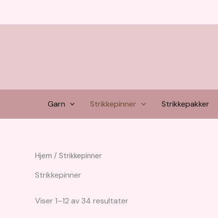
Hopp
rett
til
innholdet
Garn
Strikkepinner
Strikkepakker
Hjem
/ Strikkepinner
Strikkepinner
Viser 1–12 av 34 resultater