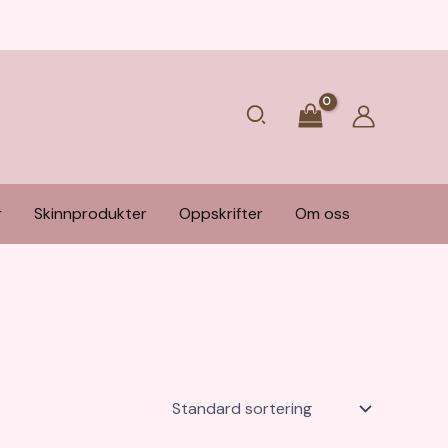
Søk
r
Skinnprodukter
Oppskrifter
Om oss