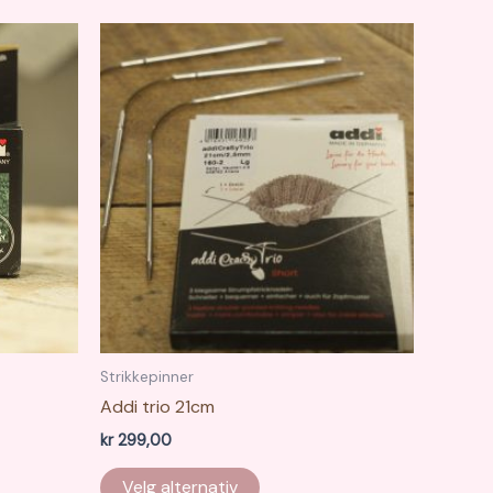
Strikkepinner
Addi trio 21cm
kr
299,00
Dette
Velg alternativ