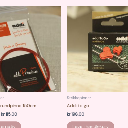
ner
Strikkepinner
e rundpinne 150cm
Addi to go
Prisområde:
kr
115,00
kr
198,00
kr 110,00
Dette
til
ternativ
Legg i handlekurv