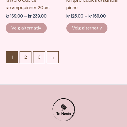
Knitpro Cubics
Knitpro Cubics utskiftbar
strømpepinner 20cm
pinne
Prisområde:
Prisområde
kr
169,00
–
kr
239,00
kr
125,00
–
kr
159,00
kr 169,00
kr 125,00
Dette
Dette
til
til
Velg alternativ
Velg alternativ
produktet
produkte
kr 239,00
kr 159,00
har
har
flere
flere
varianter.
varianter.
1
2
3
→
Alternativene
Alternati
kan
kan
velges
velges
på
på
produktsiden
produkts