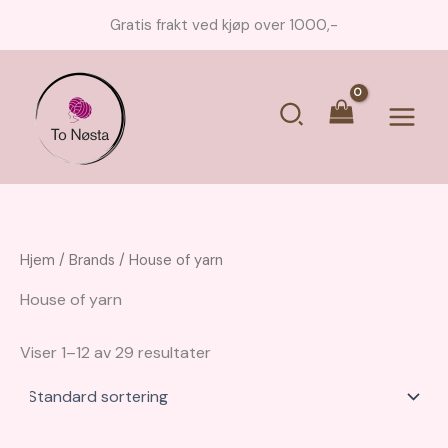
Hopp
Gratis frakt ved kjøp over 1000,-
rett
til
innholdet
Søk
Main
Menu
Hjem
/ Brands / House of yarn
House of yarn
Viser 1–12 av 29 resultater