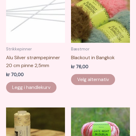
kan
kan
velges
velges
på
på
produktsiden
produkts
Strikkepinner
Bæstmor
Alu Silver strømpepinner
Blackout in Bangkok
20 cm pinne 2,5mm
kr
76,00
kr
70,00
Dette
Velg alternativ
produkte
Legg i handlekurv
har
flere
varianter.
Alternati
kan
velges