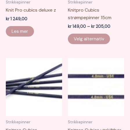
Strikkepinner
Strikkepinner
Knit Pro cubics deluxe z
Knitpro Cubics
strømpepinner 15cm
kr
1 249,00
Prisområd
kr
149,00
–
kr
205,00
Les mer
kr 149,00
Dette
til
Velg alternativ
produkte
kr 205,00
har
flere
varianter.
Alternati
kan
velges
på
produkts
Strikkepinner
Strikkepinner