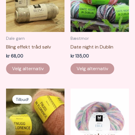
på
produkts
Dale garn
Bæstmor
Bling effekt tråd sølv
Date night in Dublin
kr
68,00
kr
135,00
Dette
Velg alternativ
Velg alternativ
produkte
har
flere
varianter.
Tilbud!
Alternati
kan
velges
på
produkts