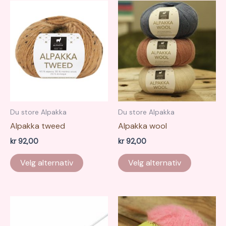
Du store Alpakka
Du store Alpakka
Alpakka tweed
Alpakka wool
kr
92,00
kr
92,00
Dette
Dette
Velg alternativ
Velg alternativ
produktet
produkte
har
har
flere
flere
varianter.
varianter.
Alternativene
Alternati