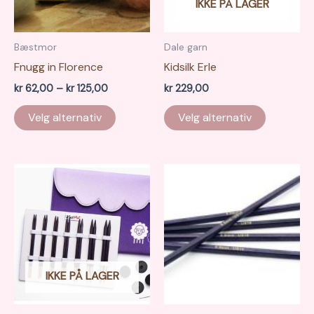
IKKE PÅ LAGER
Bæstmor
Dale garn
Fnugg in Florence
Kidsilk Erle
Prisområde:
kr
62,00
–
kr
125,00
kr
229,00
kr 62,00
Dette
til
Velg alternativ
Velg alternativ
produktet
kr 125,00
har
flere
varianter.
Alternativene
kan
velges
på
produktsiden
IKKE PÅ LAGER