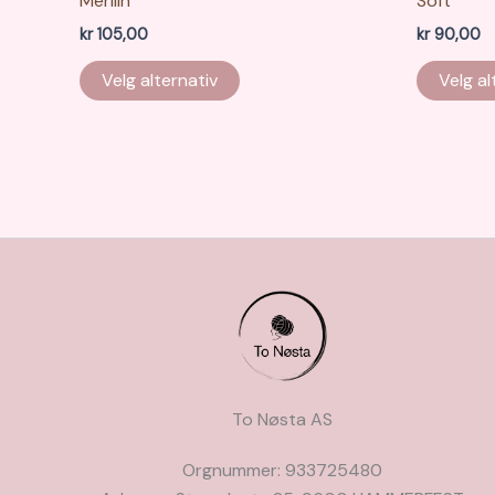
Merilin
Soft
kr
105,00
kr
90,00
Dette
Velg alternativ
Velg al
produktet
har
flere
varianter.
Alternativene
kan
velges
på
produktsiden
To Nøsta AS
Orgnummer: 933725480