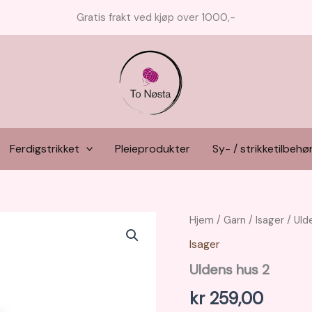
Gratis frakt ved kjøp over 1000,-
Ferdigstrikket
Pleieprodukter
Sy- / strikketilbehø
Hjem
/
Garn
/
Isager
/ Uld
Isager
Uldens hus 2
kr
259,00