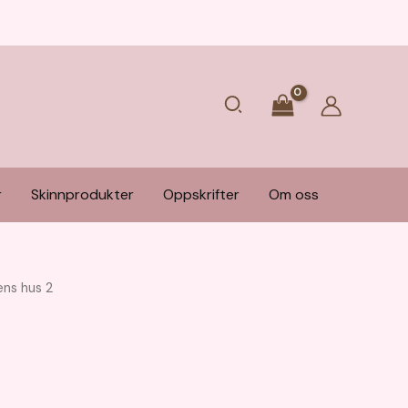
Søk
r
Skinnprodukter
Oppskrifter
Om oss
ens hus 2