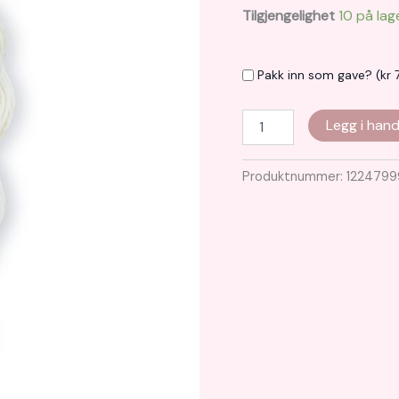
Tilgjengelighet
10 på lag
Pakk inn som gave? (
kr
7
Uldens
Legg i hand
hus
2
antall
Produktnummer:
1224799