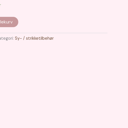
r
lekurv
ategori:
Sy- / strikketilbehør