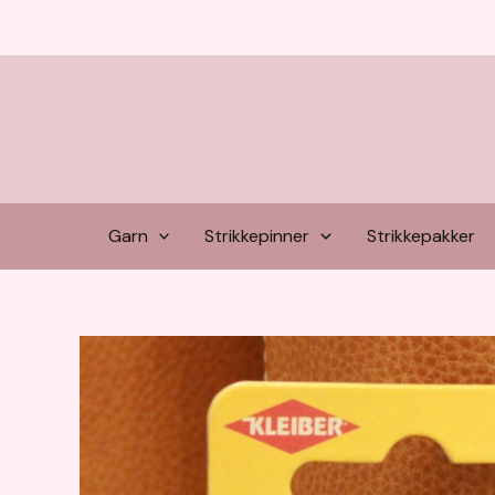
Hopp
rett
til
innholdet
Garn
Strikkepinner
Strikkepakker