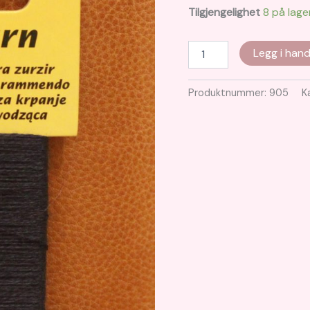
Tilgjengelighet
8 på lage
stoppegarn
Legg i hand
marine
20m
antall
Produktnummer:
905
K