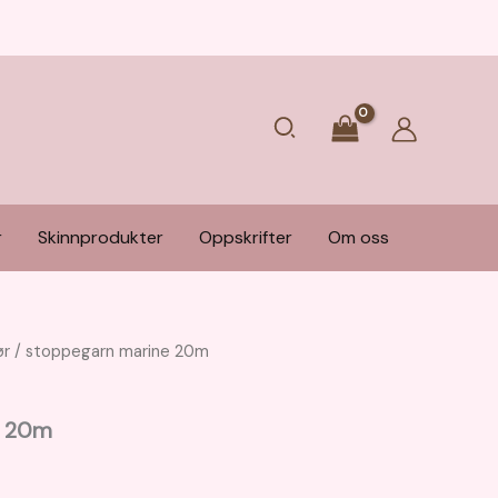
Søk
r
Skinnprodukter
Oppskrifter
Om oss
ør
/ stoppegarn marine 20m
e 20m