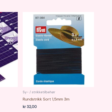
Sy- / strikketilbehør
Rundstrikk Sort 1,5mm 3m
kr
32,00