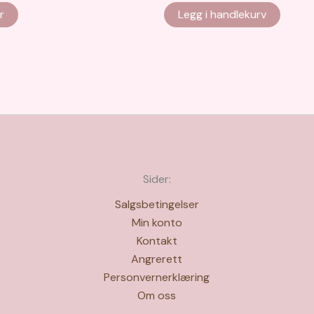
r
Legg i handlekurv
Sider:
Salgsbetingelser
Min konto
Kontakt
Angrerett
Personvernerklæring
Om oss