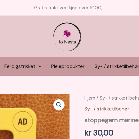
Gratis frakt ved kjøp over 1000,-
Ferdigstrikket
Pleieprodukter
Sy- / strikketilbehø
Hjem
/
Sy- / strikketilbeh
Sy- / strikketilbehør
stoppegarn marin
kr
30,00