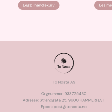
Legg i handlekurv
Les me
To Nøsta AS
Orgnummer: 933725480
Adresse: Strandgata 25, 9600 HAMMERFEST
Epost: post@tonosta.no