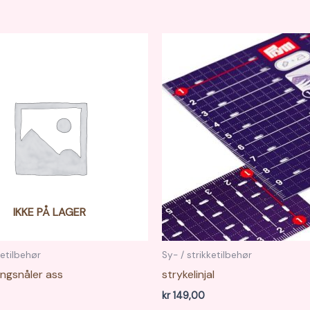
IKKE PÅ LAGER
ketilbehør
Sy- / strikketilbehør
ngsnåler ass
strykelinjal
kr
149,00