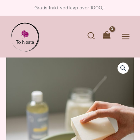
Hopp
Gratis frakt ved kjøp over 1000,-
rett
til
innholdet
Søk
Main
Menu