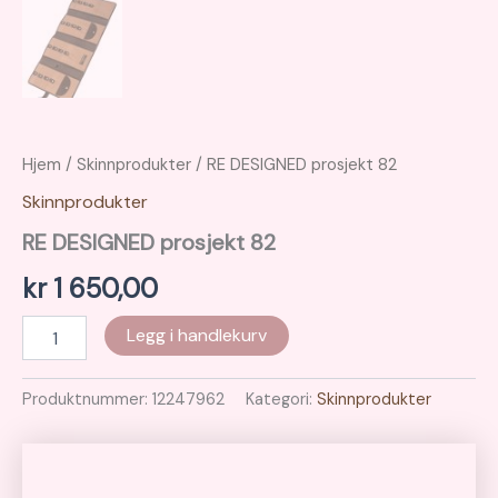
Hjem
/
Skinnprodukter
/ RE DESIGNED prosjekt 82
Skinnprodukter
RE DESIGNED prosjekt 82
kr
1 650,00
RE
Legg i handlekurv
DESIGNED
prosjekt
82
Produktnummer:
12247962
Kategori:
Skinnprodukter
antall