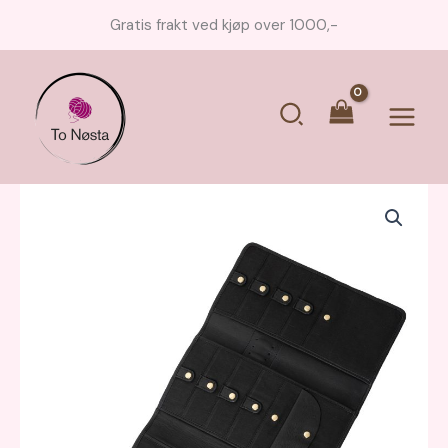
Hopp
Gratis frakt ved kjøp over 1000,-
rett
til
innholdet
Søk
Main
Menu