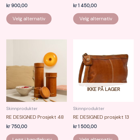
kr
900,00
kr
1 450,00
Dette
Dette
Velg alternativ
Velg alternativ
produktet
produkte
har
har
flere
flere
varianter.
varianter.
Alternativene
Alternati
kan
kan
velges
velges
på
på
produktsiden
produkts
IKKE PÅ LAGER
Skinnprodukter
Skinnprodukter
RE DESIGNED Prosjekt 48
RE DESIGNED prosjekt 13
kr
750,00
kr
1 500,00
Dette
Legg i handlekurv
Velg alternativ