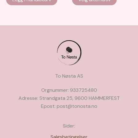
produkte
har
flere
varianter.
Alternati
kan
velges
på
produkts
To Nøsta AS
Orgnummer: 933725480
Adresse: Strandgata 25, 9600 HAMMERFEST
Epost: post@tonosta.no
Sider:
Salgsbetingelser