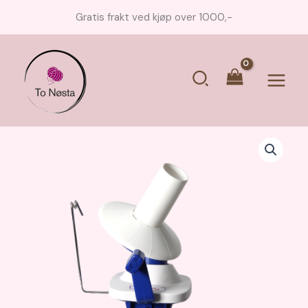
Hopp
Gratis frakt ved kjøp over 1000,-
rett
til
innholdet
Søk
Main
Menu