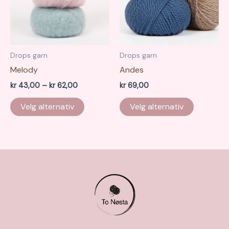
på
produktsiden
Drops garn
Drops garn
Melody
Andes
Prisområde:
kr
43,00
–
kr
62,00
kr
69,00
kr 43,00
Dette
Dette
til
Velg alternativ
Velg alternativ
produktet
produkte
kr 62,00
har
har
flere
flere
varianter.
varianter.
Alternativene
Alternati
kan
kan
velges
velges
på
på
produktsiden
produkts