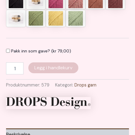
Pakk inn som gave? (
kr
79,00
)
Nepal
Legg i handlekurv
antall
Produktnummer:
579
Kategori:
Drops garn
Beskrivelse