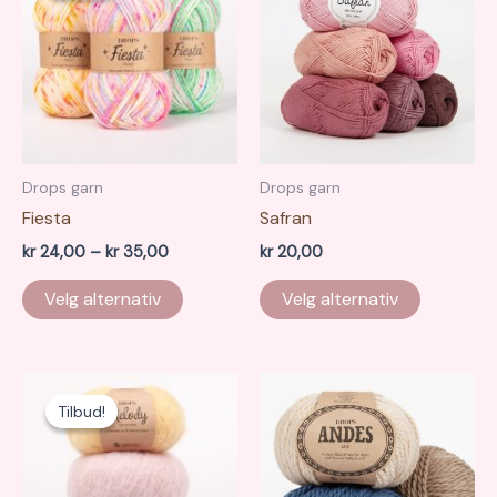
Drops garn
Drops garn
Fiesta
Safran
Prisområde:
kr
24,00
–
kr
35,00
kr
20,00
kr 24,00
Dette
til
Velg alternativ
Velg alternativ
produktet
kr 35,00
har
flere
varianter.
Tilbud!
Tilbud!
Alternativene
kan
velges