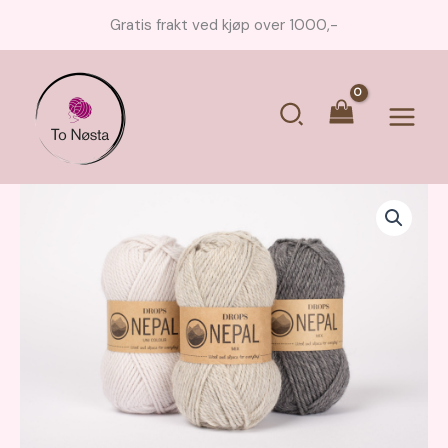
Hopp
Gratis frakt ved kjøp over 1000,-
rett
til
innholdet
Søk
Main
Menu