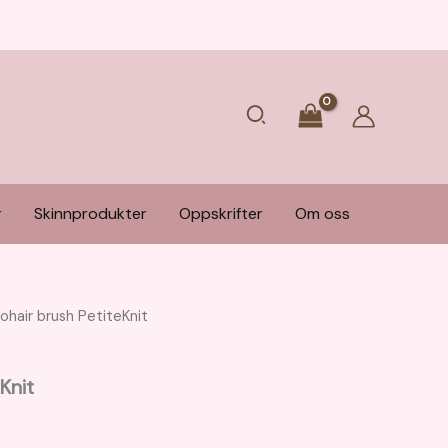
Søk
r
Skinnprodukter
Oppskrifter
Om oss
ohair brush PetiteKnit
Knit