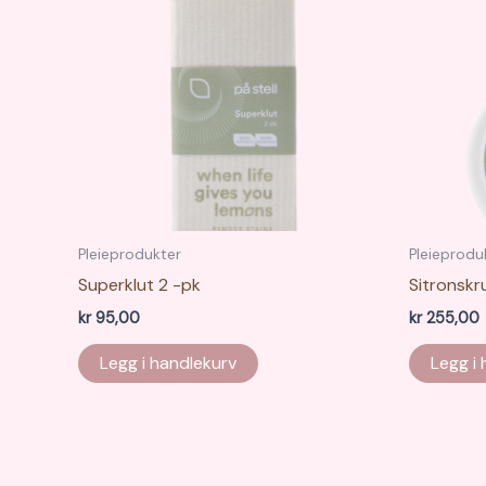
Pleieprodukter
Pleieprodu
Superklut 2 -pk
Sitronsk
kr
95,00
kr
255,00
Legg i handlekurv
Legg i