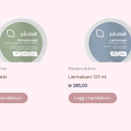
kter
Pleieprodukter
rubb
Lærbalsam 125 ml
kr
295,00
 handlekurv
Legg i handlekurv