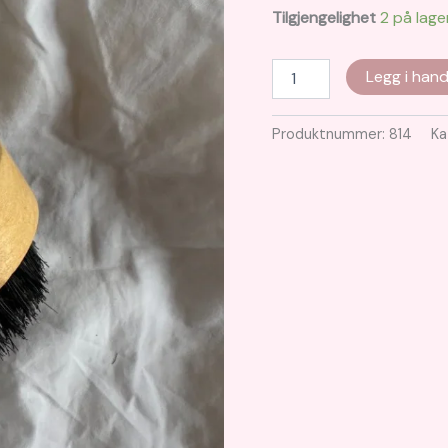
Tilgjengelighet
2 på lage
Mohair
Legg i hand
brush
PetiteKnit
antall
Produktnummer:
814
Ka