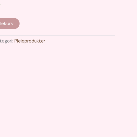
r
lekurv
tegori:
Pleieprodukter