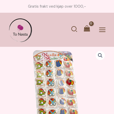
Hopp
Gratis frakt ved kjøp over 1000,-
rett
til
innholdet
Søk
Main
Menu