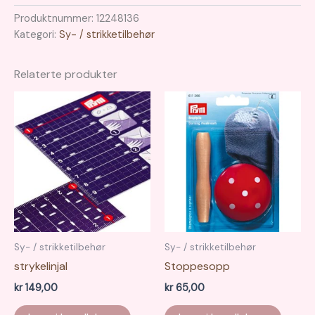
antall
Produktnummer:
12248136
Kategori:
Sy- / strikketilbehør
Relaterte produkter
Sy- / strikketilbehør
Sy- / strikketilbehør
strykelinjal
Stoppesopp
kr
149,00
kr
65,00