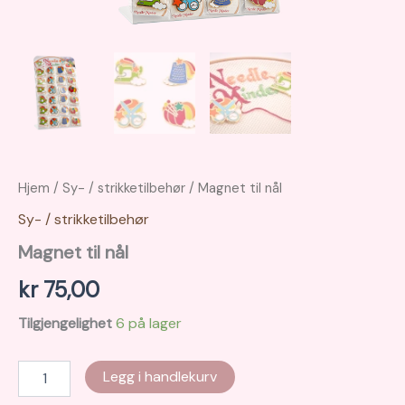
Hjem
/
Sy- / strikketilbehør
/ Magnet til nål
Sy- / strikketilbehør
Magnet til nål
kr
75,00
Tilgjengelighet
6 på lager
Magnet
Legg i handlekurv
til
nål