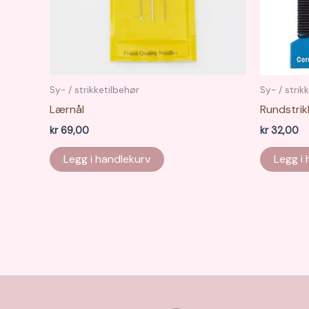
Sy- / strikketilbehør
Sy- / strik
Lærnål
Rundstrik
kr
69,00
kr
32,00
Legg i handlekurv
Legg i