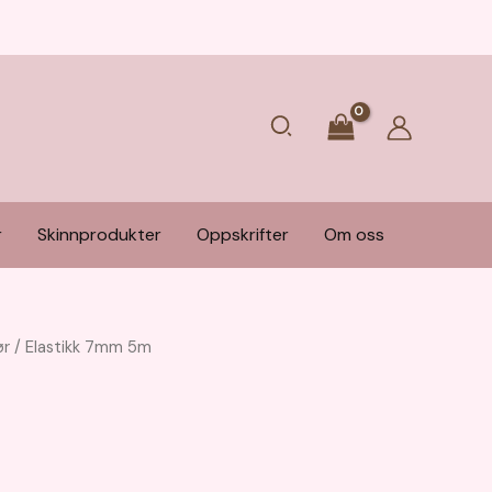
Søk
r
Skinnprodukter
Oppskrifter
Om oss
ør
/ Elastikk 7mm 5m