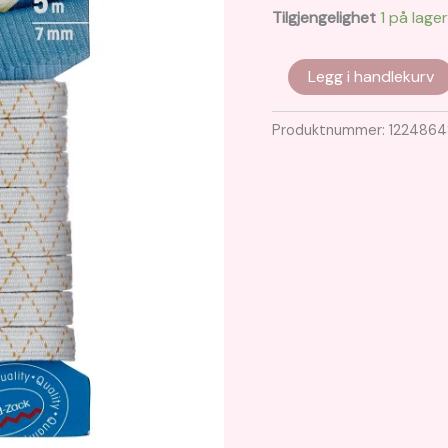
Tilgjengelighet
1 på lager
Elastikk
Legg i handlekurv
7mm
5m
antall
Produktnummer:
1224864