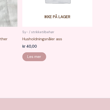
IKKE PÅ LAGER
Sy- / strikketilbehør
ather
Husholdningsnåler ass
kr
40,00
Les mer