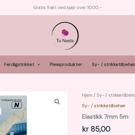
Gratis frakt ved kjøp over 1000,-
Ferdigstrikket
Pleieprodukter
Sy- / strikketilbehø
Hjem
/
Sy- / strikketilbeh
Sy- / strikketilbehør
Elastikk 7mm 5m
kr
85,00