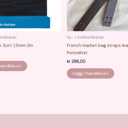
ketilbehør
Sy- / strikketilbehør
k Sort 1,5mm 3m
French market bag straps le
PetiteKnit
kr
298,00
 handlekurv
Legg i handlekurv