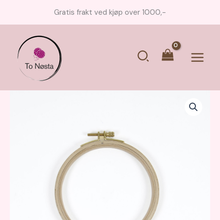
Hopp
Gratis frakt ved kjøp over 1000,-
rett
til
innholdet
Søk
Main
Menu