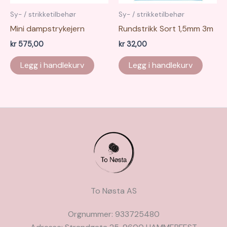
Sy- / strikketilbehør
Sy- / strikketilbehør
Mini dampstrykejern
Rundstrikk Sort 1,5mm 3m
kr
575,00
kr
32,00
Legg i handlekurv
Legg i handlekurv
To Nøsta AS
Orgnummer: 933725480