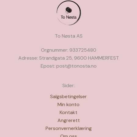
kan
kan
velges
velges
på
på
produktsiden
produkts
To Nøsta AS
Orgnummer: 933725480
Adresse: Strandgata 25, 9600 HAMMERFEST
Epost: post@tonosta.no
Sider:
Salgsbetingelser
Min konto
Kontakt
Angrerett
Personvernerklæring
Om oss