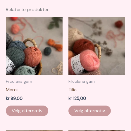
Relaterte produkter
Filcolana garn
Filcolana garn
Merci
Tilia
kr
89,00
kr
125,00
Dette
Dette
Velg alternativ
Velg alternativ
produktet
produkte
har
har
flere
flere