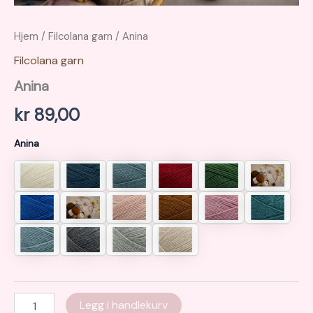
Hjem
/
Filcolana garn
/ Anina
Filcolana garn
Anina
kr
89,00
Anina
Anina
Legg i handlekurv
antall