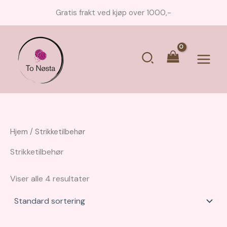
Hopp
Gratis frakt ved kjøp over 1000,-
rett
til
innholdet
Søk
Main
Menu
Hjem
/ Strikketilbehør
Strikketilbehør
Viser alle 4 resultater