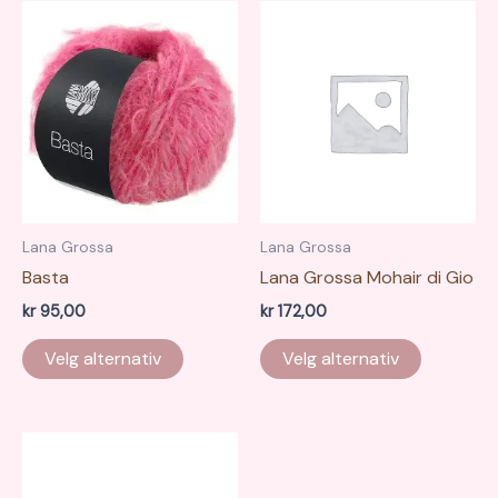
Lana Grossa
Lana Grossa
Basta
Lana Grossa Mohair di Gio
kr
95,00
kr
172,00
Dette
Dette
Velg alternativ
Velg alternativ
produktet
produkte
har
har
flere
flere
varianter.
varianter.
Alternativene
Alternati