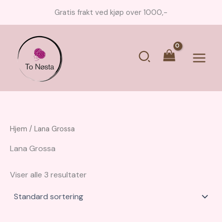
Hopp
Gratis frakt ved kjøp over 1000,-
rett
til
innholdet
Søk
Main
Menu
Hjem
/ Lana Grossa
Lana Grossa
Viser alle 3 resultater