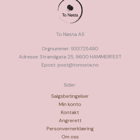
på
produktsiden
To Nøsta AS
Orgnummer: 933725480
Adresse: Strandgata 25, 9600 HAMMERFEST
Epost: post@tonosta.no
Sider:
Salgsbetingelser
Min konto
Kontakt
Angrerett
Personvernerklæring
Om oss